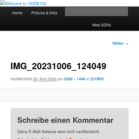
Zum
Inhalt
Hauptmenü
Such
Home
Pictures & Infos
LIVE Log!
Tools
wechseln
Welcome to 153DA102
Web-SDRs
Bilder-
Weiter →
Navigation
IMG_20231006_124049
Veröffentlicht
26. April 2024
am
2560 × 1440
in
237IR/0
Schreibe einen Kommentar
Deine E-Mail-Adresse wird nicht veröffentlicht.